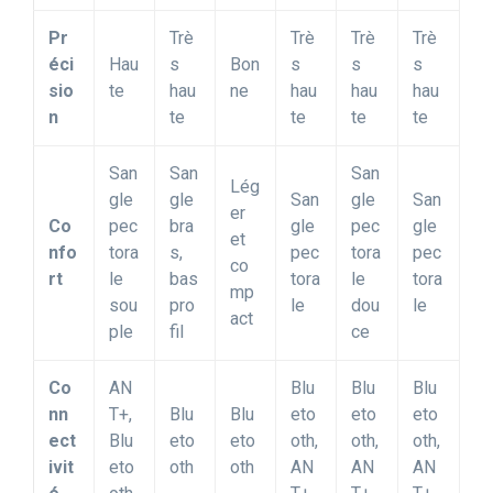
Pr
Trè
Trè
Trè
Trè
éci
Hau
s
Bon
s
s
s
sio
te
hau
ne
hau
hau
hau
n
te
te
te
te
San
San
San
Lég
gle
gle
San
gle
San
er
Co
pec
bra
gle
pec
gle
et
nfo
tora
s,
pec
tora
pec
co
rt
le
bas
tora
le
tora
mp
sou
pro
le
dou
le
act
ple
fil
ce
Co
AN
Blu
Blu
Blu
nn
T+,
Blu
Blu
eto
eto
eto
ect
Blu
eto
eto
oth,
oth,
oth,
ivit
eto
oth
oth
AN
AN
AN