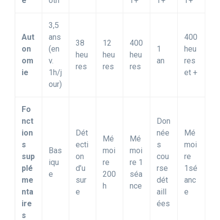
é
oth
T+
T+
T+
3,5
Aut
ans
400
38
12
400
on
(en
1
heu
heu
heu
heu
om
v.
an
res
res
res
res
ie
1h/j
et +
our)
Fo
nct
Don
ion
Dét
née
Mé
Mé
Mé
s
ecti
s
moi
Bas
moi
moi
sup
on
cou
re
iqu
re
re 1
plé
d’u
rse
1sé
e
200
séa
me
sur
dét
anc
h
nce
nta
e
aill
e
ire
ées
s