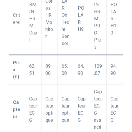
Cor
LA
RM
IN
PO
os
R
PO
IN
HR
LA
Crit
HR
Oh
LA
HR
M
R
ère
Mo
1+o
R
M
PR
H1
nito
hr
H9
Dua
O
0
r
Sen
l
Plu
sor
s
Pri
62,
89,
65,
64,
109
94,
x
51
00
08
90
,87
90
(€)
Cap
Cap
Cap
Cap
Cap
teur
Cap
Ca
teur
teur
teur
teur
EC
teur
pte
EC
opti
opti
EC
G
EC
ur
G
que
que
G
ava
G
ncé