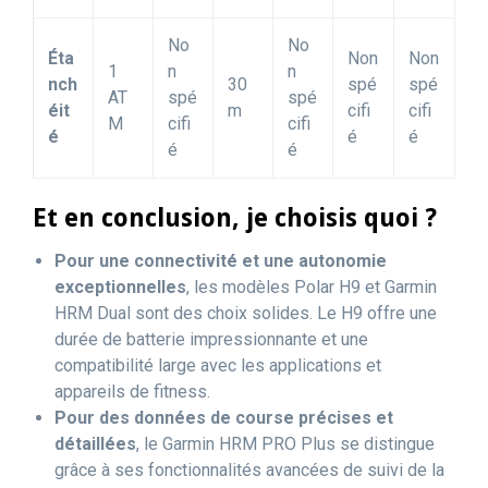
No
No
Éta
Non
Non
1
n
n
nch
30
spé
spé
AT
spé
spé
éit
m
cifi
cifi
M
cifi
cifi
é
é
é
é
é
Et en conclusion, je choisis quoi ?
Pour une connectivité et une autonomie
exceptionnelles
, les modèles Polar H9 et Garmin
HRM Dual sont des choix solides. Le H9 offre une
durée de batterie impressionnante et une
compatibilité large avec les applications et
appareils de fitness.
Pour des données de course précises et
détaillées
, le Garmin HRM PRO Plus se distingue
grâce à ses fonctionnalités avancées de suivi de la