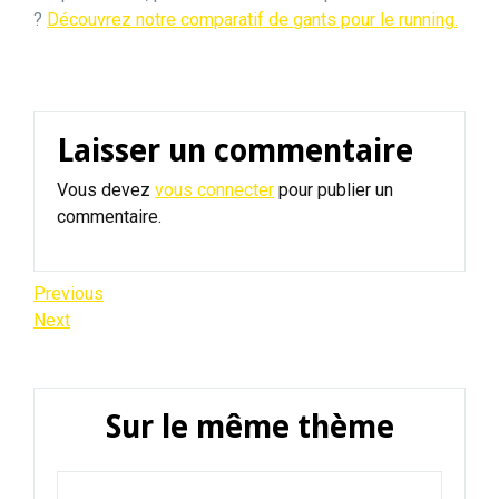
?
Découvrez notre comparatif de gants pour le running.
Laisser un commentaire
Vous devez
vous connecter
pour publier un
commentaire.
Navigation
Previous
Previous
Post
Next
Next
de
Post
l’article
Sur le même thème