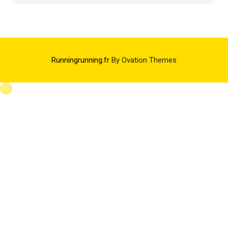
Runningrunning.fr
By Ovation Themes