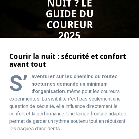
NUIT ? LE
GUIDE DU
COUREUR
2025
0 COMMENTS
Courir la nuit : sécurité et confort
avant tout
S’
aventurer sur les chemins ou routes
nocturnes demande un minimum
d’organisation
, même pour les coureurs
expérimentés. La visibilité n’est pas seulement une
question de sécurité, elle influence directement le
confort et la performance. Une lampe frontale adaptée
permet de garder un rythme soutenu tout en réduisant
les risques d’accidents.