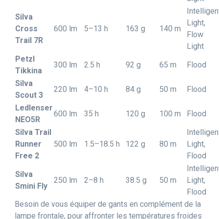
Intelligen
Silva
Light,
Cross
600 lm
5–13 h
163 g
140 m
Flow
Trail 7R
Light
Petzl
300 lm
2.5 h
92 g
65 m
Flood
Tikkina
Silva
220 lm
4–10 h
84 g
50 m
Flood
Scout 3
Ledlenser
600 lm
35 h
120 g
100 m
Flood
NEO5R
Silva Trail
Intelligen
Runner
500 lm
1.5–18.5 h
122 g
80 m
Light,
Free 2
Flood
Intelligen
Silva
250 lm
2–8 h
38.5 g
50 m
Light,
Smini Fly
Flood
Besoin de vous équiper de gants en complément de la
lampe frontale, pour affronter les températures froides