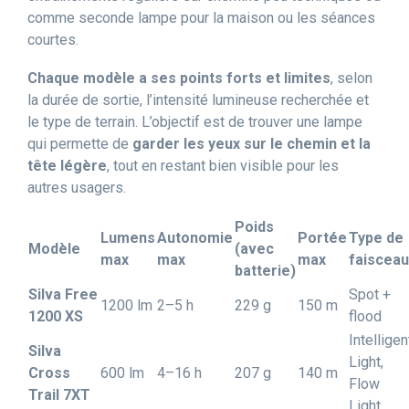
comme seconde lampe pour la maison ou les séances
courtes.
Chaque modèle a ses points forts et limites
, selon
la durée de sortie, l’intensité lumineuse recherchée et
le type de terrain. L’objectif est de trouver une lampe
qui permette de
garder les yeux sur le chemin et la
tête légère
, tout en restant bien visible pour les
autres usagers.
Poids
Lumens
Autonomie
Portée
Type de
Modèle
(avec
max
max
max
faisceau
batterie)
Silva Free
Spot +
1200 lm
2–5 h
229 g
150 m
1200 XS
flood
Intelligen
Silva
Light,
Cross
600 lm
4–16 h
207 g
140 m
Flow
Trail 7XT
Light