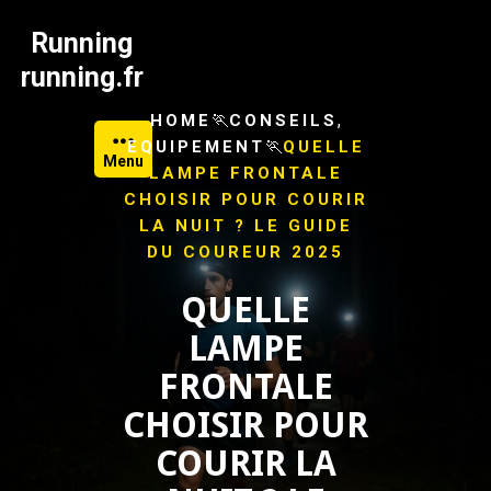
Skip
to
Running
content
running.fr
🏃
,
HOME
CONSEILS
🏃
EQUIPEMENT
QUELLE
Menu
LAMPE FRONTALE
CHOISIR POUR COURIR
LA NUIT ? LE GUIDE
DU COUREUR 2025
QUELLE
LAMPE
FRONTALE
CHOISIR POUR
COURIR LA