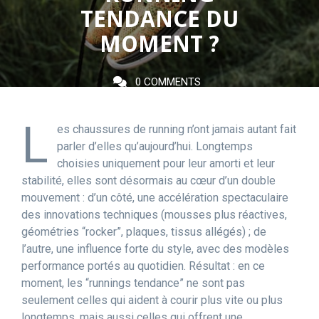
TENDANCE DU
MOMENT ?
0 COMMENTS
L
es chaussures de running n’ont jamais autant fait
parler d’elles qu’aujourd’hui. Longtemps
choisies uniquement pour leur amorti et leur
stabilité, elles sont désormais au cœur d’un double
mouvement : d’un côté, une accélération spectaculaire
des innovations techniques (mousses plus réactives,
géométries “rocker”, plaques, tissus allégés) ; de
l’autre, une influence forte du style, avec des modèles
performance portés au quotidien. Résultat : en ce
moment, les “runnings tendance” ne sont pas
seulement celles qui aident à courir plus vite ou plus
longtemps, mais aussi celles qui offrent une