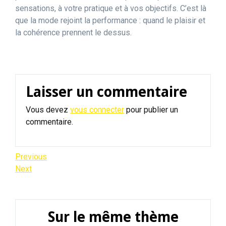
sensations, à votre pratique et à vos objectifs. C’est là
que la mode rejoint la performance : quand le plaisir et
la cohérence prennent le dessus.
Laisser un commentaire
Vous devez
vous connecter
pour publier un
commentaire.
Navigation
Previous
Previous
Post
Next
Next
de
Post
l’article
Sur le même thème