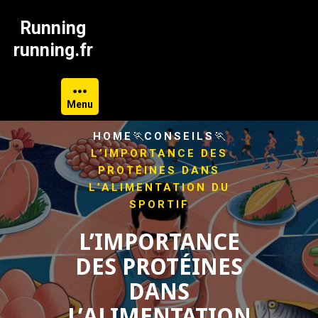
Skip
to
Running
content
running.fr
Menu
🏃
🏃
HOME
CONSEILS
L’IMPORTANCE DES
PROTÉINES DANS
L’ALIMENTATION DU
SPORTIF
L’IMPORTANCE
DES PROTÉINES
DANS
L’ALIMENTATION