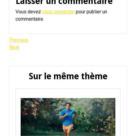
Laisser un commentaire
Vous devez
vous connecter
pour publier un
commentaire.
Navigation
Previous
Previous
Post
Next
Next
de
Post
l’article
Sur le même thème